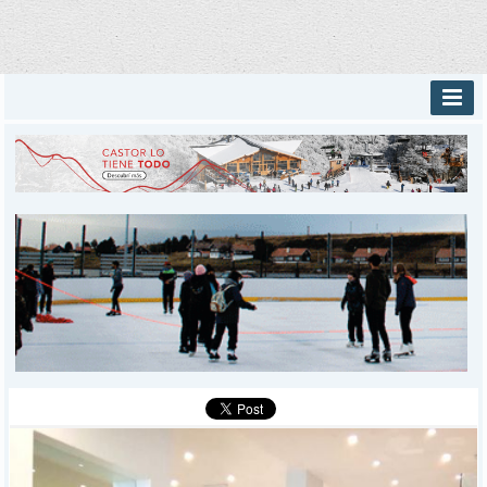
INICIO
PROVINCIALES
MUNICIPALES
DEPORTES
POLICIALES
I-DIARIO
MÁS
BÚSQUEDA
Buscar