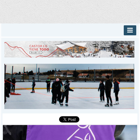
INICIO
PROVINCIALES
MUNICIPALES
DEPORTES
POLICIALES
I-DIARIO
MÁS
BÚSQUEDA
Buscar