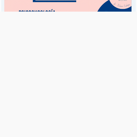
Es una publicación de EDIAM S.A. y se edita de lunes a viernes.
Director Ejecutivo:
Fulvio L. Baschera
Redacción, Administración y Publicidad:
Hipólito Bouchard 667
Imprenta propia:
Hipólito Bouchard 667
Propiedad Intelectual:
RNPI 5255143
Seguinos en las redes sociales