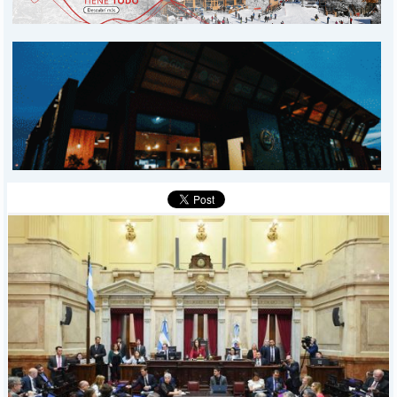
PROVINCIALES
MUNICIPALES
DEPORTES
POLICIALES
I-DIARIO
MÁS
BÚSQUEDA
Buscar