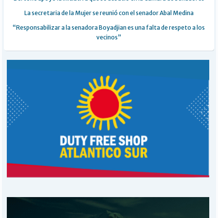
La secretaria de la Mujer se reunió con el senador Abal Medina
“Responsabilizar a la senadora Boyadjian es una falta de respeto a los
vecinos”