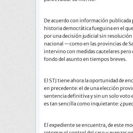
De acuerdo con información publicada p
historia democrática fueguina en el qu
por una decisión judicial sin resolución
nacional —como en las provincias de S
intervino con medidas cautelares pero d
fondo del asunto en tiempos breves.
El STJ tiene ahora la oportunidad de e
en precedente: el de una elección prov
sentencia definitiva y sin un solo voto
es tan sencilla como inquietante: ¿pued
El expediente se encuentra, de este mod
retomar el control del caso y avanzar en 