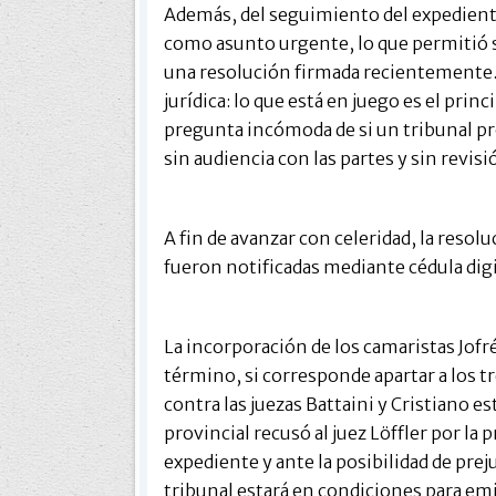
Además, del seguimiento del expediente
como asunto urgente, lo que permitió su
una resolución firmada recientemente. 
jurídica: lo que está en juego es el prin
pregunta incómoda de si un tribunal pr
sin audiencia con las partes y sin revisi
A fin de avanzar con celeridad, la resol
fueron notificadas mediante cédula digi
La incorporación de los camaristas Jofr
término, si corresponde apartar a los tr
contra las juezas Battaini y Cristiano e
provincial recusó al juez Löffler por la
expediente y ante la posibilidad de pre
tribunal estará en condiciones para emit