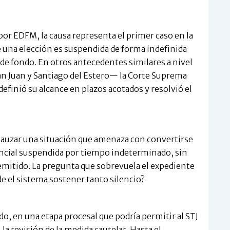
or EDFM, la causa representa el primer caso en la
e una elección es suspendida de forma indefinida
 de fondo. En otros antecedentes similares a nivel
an Juan y Santiago del Estero— la Corte Suprema
efinió su alcance en plazos acotados y resolvió el
ncauzar una situación que amenaza con convertirse
incial suspendida por tiempo indeterminado, sin
 emitido. La pregunta que sobrevuela el expediente
e el sistema sostener tanto silencio?
o, en una etapa procesal que podría permitir al STJ
la revisión de la medida cautelar. Hasta el