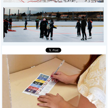
MUNICIPALES
DEPORTES
POLICIALES
I-DIARIO
MÁS
BÚSQUEDA
Buscar