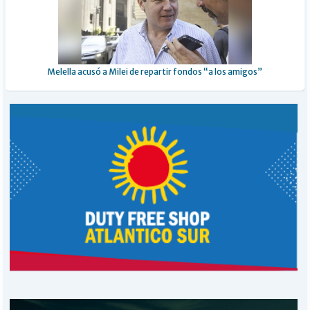
Melella acusó a Milei de repartir fondos “a los amigos”