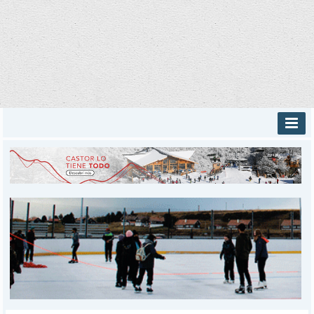
INICIO
PROVINCIALES
MUNICIPALES
DEPORTES
POLICIALES
I-DIARIO
MÁS
BÚSQUEDA
Buscar