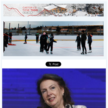
INICIO
PROVINCIALES
MUNICIPALES
DEPORTES
POLICIALES
I-DIARIO
MÁS
BÚSQUEDA
Buscar