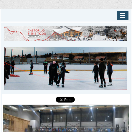
INICIO
PROVINCIALES
MUNICIPALES
DEPORTES
POLICIALES
I-DIARIO
MÁS
BÚSQUEDA
Buscar