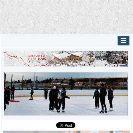
INICIO
PROVINCIALES
MUNICIPALES
DEPORTES
POLICIALES
I-DIARIO
MÁS
BÚSQUEDA
Buscar