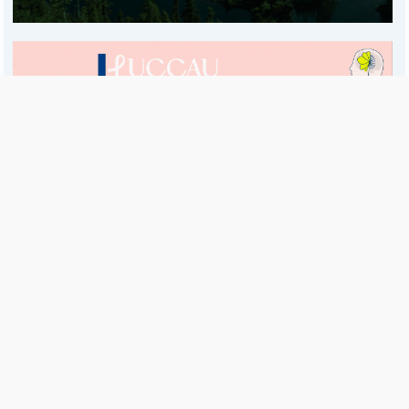
Es una publicación de EDIAM S.A. y se edita de lunes a viernes.
Director Ejecutivo:
Fulvio L. Baschera
Redacción, Administración y Publicidad:
Hipólito Bouchard 667
Imprenta propia:
Hipólito Bouchard 667
Propiedad Intelectual:
RNPI 5255143