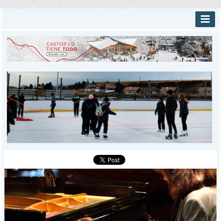
INICIO
PROVINCIALES
MUNICIPALES
DEPORTES
POLICIALES
I-DIARIO
MÁS
BÚSQUEDA
Buscar