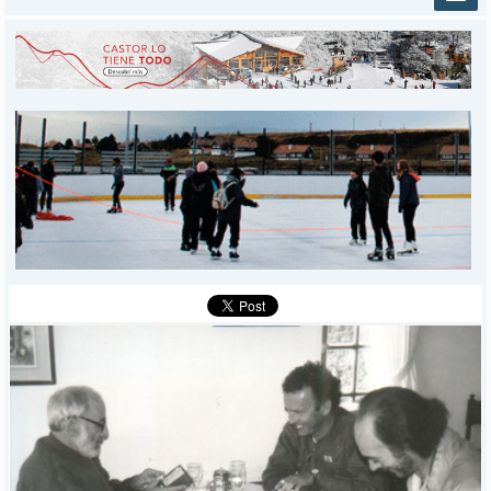
INICIO
PROVINCIALES
MUNICIPALES
DEPORTES
POLICIALES
I-DIARIO
MÁS
BÚSQUEDA
Buscar