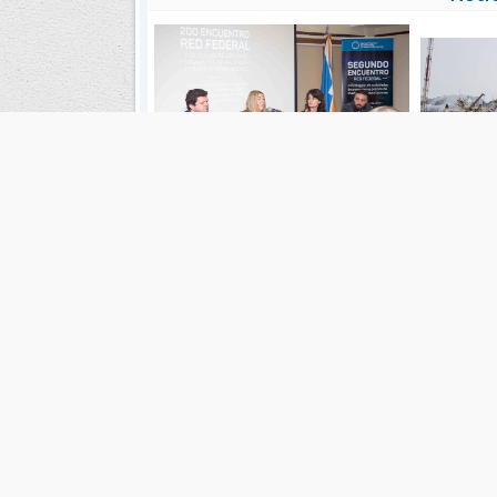
Bertone defendió la industria fueguina
Analizarán l
durante el encuentro de las agencias de
c
inversión y comercio exterior