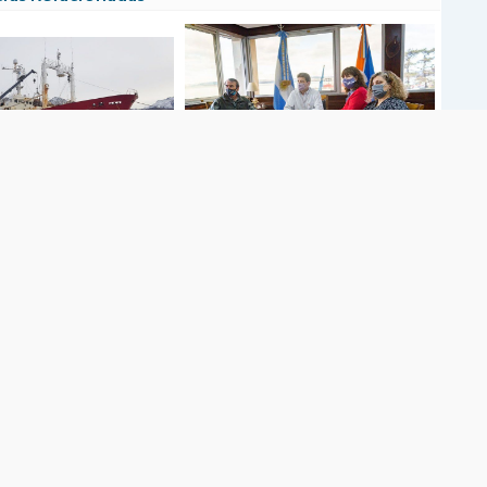
as situaciones cotidianas del
Se realizó la presentación de la
omercio exterior
Ventanilla Única de Comercio Exterior