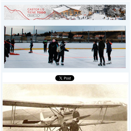
INICIO
PROVINCIALES
MUNICIPALES
DEPORTES
POLICIALES
I-DIARIO
MÁS
BÚSQUEDA
Buscar