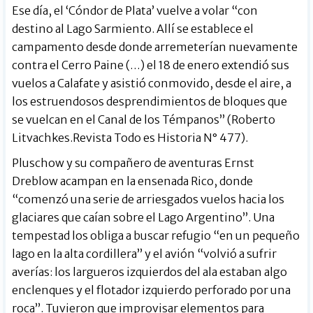
Ese día, el ‘Cóndor de Plata’ vuelve a volar “con
destino al Lago Sarmiento. Allí se establece el
campamento desde donde arremeterían nuevamente
contra el Cerro Paine (…) el 18 de enero extendió sus
vuelos a Calafate y asistió conmovido, desde el aire, a
los estruendosos desprendimientos de bloques que
se vuelcan en el Canal de los Témpanos” (Roberto
Litvachkes.Revista Todo es Historia N° 477).
Pluschow y su compañero de aventuras Ernst
Dreblow acampan en la ensenada Rico, donde
“comenzó una serie de arriesgados vuelos hacia los
glaciares que caían sobre el Lago Argentino”. Una
tempestad los obliga a buscar refugio “en un pequeño
lago en la alta cordillera” y el avión “volvió a sufrir
averías: los largueros izquierdos del ala estaban algo
enclenques y el flotador izquierdo perforado por una
roca”. Tuvieron que improvisar elementos para