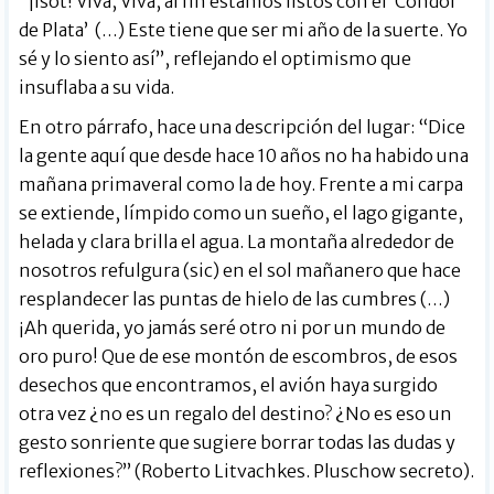
“¡Isot! Viva, Viva, al fin estamos listos con el ‘Cóndor
de Plata’ (…) Este tiene que ser mi año de la suerte. Yo
sé y lo siento así”, reflejando el optimismo que
insuflaba a su vida.
En otro párrafo, hace una descripción del lugar: “Dice
la gente aquí que desde hace 10 años no ha habido una
mañana primaveral como la de hoy. Frente a mi carpa
se extiende, límpido como un sueño, el lago gigante,
helada y clara brilla el agua. La montaña alrededor de
nosotros refulgura (sic) en el sol mañanero que hace
resplandecer las puntas de hielo de las cumbres (…)
¡Ah querida, yo jamás seré otro ni por un mundo de
oro puro! Que de ese montón de escombros, de esos
desechos que encontramos, el avión haya surgido
otra vez ¿no es un regalo del destino? ¿No es eso un
gesto sonriente que sugiere borrar todas las dudas y
reflexiones?” (Roberto Litvachkes. Pluschow secreto).