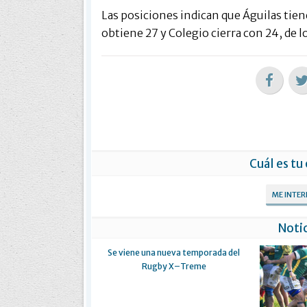
Las posiciones indican que Águilas tie
obtiene 27 y Colegio cierra con 24, de lo
Cuál es tu
ME INTE
Notic
Se viene una nueva temporada del
Rugby X–Treme