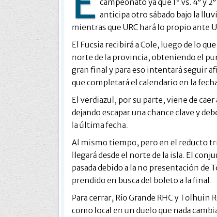
E
campeonato ya que 1° vs. 4° y 2°
anticipa otro sábado bajo la llu
mientras que URC hará lo propio ante U
El Fucsia recibirá a Cole, luego de lo qu
norte de la provincia, obteniendo el pu
gran final y para eso intentará seguir a
que completará el calendario en la fecha
El verdiazul, por su parte, viene de cae
dejando escapar una chance clave y deber
la última fecha.
Al mismo tiempo, pero en el reducto tri
llegará desde el norte de la isla. El co
pasada debido a la no presentación de To
prendido en busca del boleto a la final.
Para cerrar, Río Grande RHC y Tolhuin RC,
como local en un duelo que nada cambia