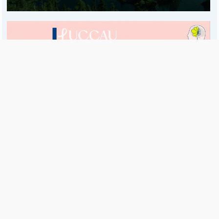
Es una publicación de EDIAM S.A. y se edita de lunes a viernes.
Director Ejecutivo:
Fulvio L. Baschera
Redacción, Administración y Publicidad:
Hipólito Bouchard 667
Imprenta propia:
Hipólito Bouchard 667
Propiedad Intelectual:
RNPI 5255143