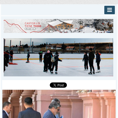
INICIO
PROVINCIALES
MUNICIPALES
DEPORTES
POLICIALES
I-DIARIO
MÁS
BÚSQUEDA
Buscar