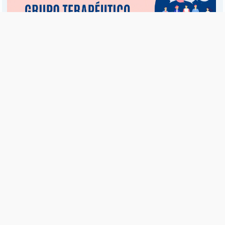
Es una publicación de EDIAM S.A. y se edita de lunes a viernes.
Director Ejecutivo:
Fulvio L. Baschera
Redacción, Administración y Publicidad:
Hipólito Bouchard 667
Imprenta propia:
Hipólito Bouchard 667
Propiedad Intelectual:
RNPI 5255143
Seguinos en las redes sociales
© Copyright 1995-2026 |
El Diario del Fin del Mundo
Teléfono / Fax:
+54 (2901) 43 5713 / 14
C.P.:
V9410AKK
Ushuaia - Tierra del Fuego - República Argentina