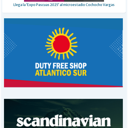
Llega la ‘Expo Pascuas 2025’ al microestadio Cochocho Vargas