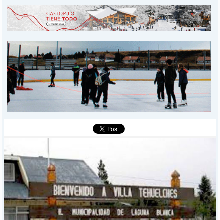
INICIO
PROVINCIALES
MUNICIPALES
DEPORTES
POLICIALES
I-DIARIO
MÁS
BÚSQUEDA
Buscar