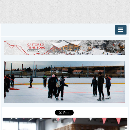
INICIO
PROVINCIALES
MUNICIPALES
DEPORTES
POLICIALES
I-DIARIO
MÁS
BÚSQUEDA
Buscar