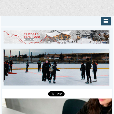
INICIO
PROVINCIALES
MUNICIPALES
DEPORTES
POLICIALES
I-DIARIO
MÁS
BÚSQUEDA
Buscar