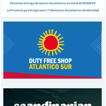
Retoman entrega de nuevos documentos en móvil de RENAPER
La Provincia ya entregó unos 17 mil nuevos documentos de identidad