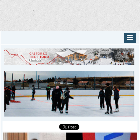
INICIO
PROVINCIALES
MUNICIPALES
DEPORTES
POLICIALES
I-DIARIO
MÁS
BÚSQUEDA
Buscar