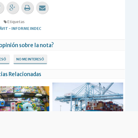
Etiquetas
ÁVIT
-
INFORME INDEC
 opinión sobre la nota?
RESÓ
NO ME INTERESÓ
ias Relacionadas
RE CERRÓ CON LA MENOR
El superávit comercial fue de más de 2