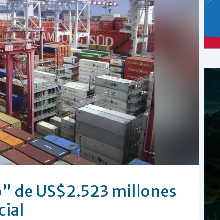
o” de US$2.523 millones
cial