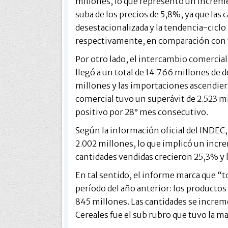
millones, lo que representó un incremen
suba de los precios de 5,8%, ya que las 
desestacionalizada y la tendencia-cicl
respectivamente, en comparación con 
Por otro lado, el intercambio comercia
llegó a un total de 14.766 millones de 
millones y las importaciones ascendiero
comercial tuvo un superávit de 2.523 m
positivo por 28° mes consecutivo.
Según la información oficial del INDE
2.002 millones, lo que implicó un incr
cantidades vendidas crecieron 25,3% y 
En tal sentido, el informe marca que “
período del año anterior: los producto
845 millones. Las cantidades se incre
Cereales fue el sub rubro que tuvo la m