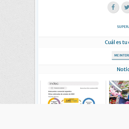
SUPER
Cuál es tu
ME INTE
Notic
La balanza comercial registró un
DICIEMB