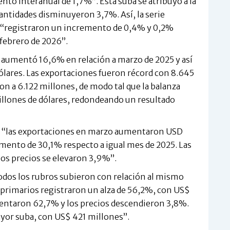
to interanual de 1,7%”. Esta suba se atribuyó a la
cantidades disminuyeron 3,7%. Así, la serie
o “registraron un incremento de 0,4% y 0,2%
febrero de 2026”.
l aumentó 16,6% en relación a marzo de 2025 y así
dólares. Las exportaciones fueron récord con 8.645
n a 6.122 millones, de modo tal que la balanza
illones de dólares, redondeando un resultado
C, “las exportaciones en marzo aumentaron USD
emento de 30,1% respecto a igual mes de 2025. Las
los precios se elevaron 3,9%”.
todos los rubros subieron con relación al mismo
s primarios registraron un alza de 56,2%, con US$
mentaron 62,7% y los precios descendieron 3,8%.
ayor suba, con US$ 421 millones”.