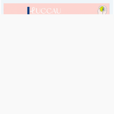
Es una publicación de EDIAM S.A. y se edita de lunes a viernes.
Director Ejecutivo:
Fulvio L. Baschera
Redacción, Administración y Publicidad:
Hipólito Bouchard 667
Imprenta propia:
Hipólito Bouchard 667
Propiedad Intelectual:
RNPI 5255143
Seguinos en las redes sociales