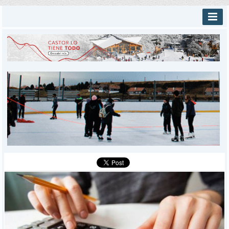
INICIO
PROVINCIALES
MUNICIPALES
DEPORTES
POLICIALES
I-DIARIO
MÁS
BÚSQUEDA
Buscar