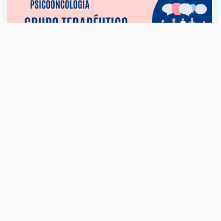
Es una publicación de EDIAM S.A. y se edita de lunes a viernes.
Director Ejecutivo:
Fulvio L. Baschera
Redacción, Administración y Publicidad:
Hipólito Bouchard 667
Imprenta propia:
Hipólito Bouchard 667
Propiedad Intelectual:
RNPI 5255143
Seguinos en las redes sociales
© Copyright 1995-2026 |
El Diario del Fin del Mundo
Teléfono / Fax:
+54 (2901) 43 5713 / 14