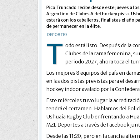
Pico Truncado recibe desde este jueves a lo
Argentino de Clubes A del hockey pista. Us
estará con los caballeros, finalistas el año p
de permanecer en la élite.
DEPORTES
T
odo está listo. Después de la 
Clubes de la rama femenina, su
periodo 2027, ahora toca el turno
Los mejores 8 equipos del país en damas 
en las dos pistas previstas para el des
hockey indoor avalado por la Confedera
Este miércoles tuvo lugar la acreditaci
tendrá el certamen. Hablamos del Polid
Ushuaia Rugby Club enfrentando a Huala
MZL Deportes a través de Facebook junt
Desde las 11:20, pero en la cancha alte