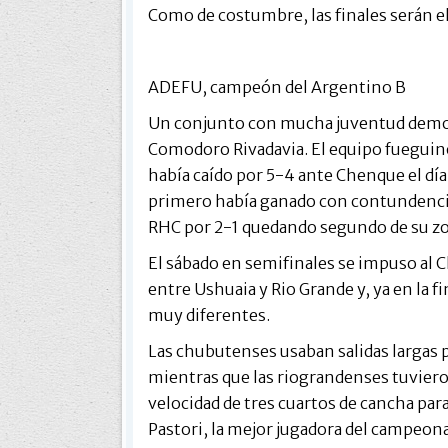
Como de costumbre, las finales serán 
ADEFU, campeón del Argentino B
Un conjunto con mucha juventud demos
Comodoro Rivadavia. El equipo fueguino
había caído por 5-4 ante Chenque el dí
primero había ganado con contundencia 
RHC por 2-1 quedando segundo de su z
El sábado en semifinales se impuso al C
entre Ushuaia y Rio Grande y, ya en la fi
muy diferentes.
Las chubutenses usaban salidas largas pa
mientras que las riograndenses tuviero
velocidad de tres cuartos de cancha par
Pastori, la mejor jugadora del campeonat