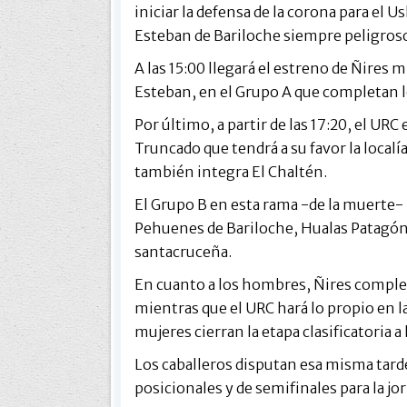
iniciar la defensa de la corona para el
Esteban de Bariloche siempre peligros
A las 15:00 llegará el estreno de Ñires
Esteban, en el Grupo A que completan 
Por último, a partir de las 17:20, el URC
Truncado que tendrá a su favor la localí
también integra El Chaltén.
El Grupo B en esta rama -de la muerte-
Pehuenes de Bariloche, Hualas Patagóni
santacruceña.
En cuanto a los hombres, Ñires complet
mientras que el URC hará lo propio en l
mujeres cierran la etapa clasificatoria a
Los caballeros disputan esa misma tarde
posicionales y de semifinales para la jo