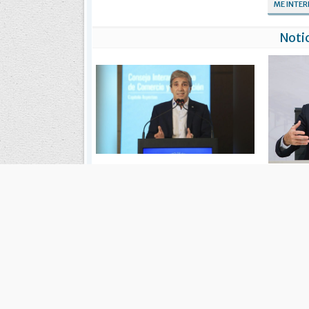
ME INTE
Notic
Caputo les pedirá a empresarios que
Luis "Toto"
aceleren inversiones
Economí