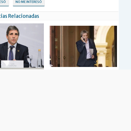
RESÓ
NO ME INTERESÓ
ias Relacionadas
 Caputo sería el ministro de
La Justicia de EEUU pidió los celulares de
a del gobierno de Milei
Luis Caputo y Sergio Massa