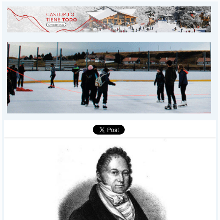
INICIO
PROVINCIALES
MUNICIPALES
DEPORTES
POLICIALES
I-DIARIO
MÁS
BÚSQUEDA
Buscar