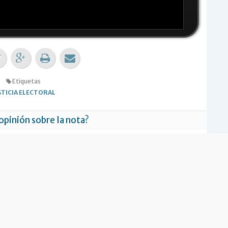
Etiquetas
STICIA ELECTORAL
 opinión sobre la nota?
RESÓ
NO ME INTERESÓ
ias Relacionadas
lanes y Unir TDF aguardan
El Consejo Justicialista refrendó la
ón de la Justicia Electoral
plataforma electoral