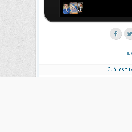
JU
Cuál es tu
ME INTE
Notic
Continúan las apelaciones ante la
Queno, L
Justicia Electoral
resoluci