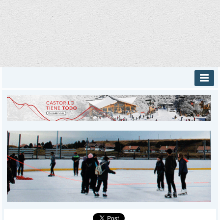
INICIO
PROVINCIALES
MUNICIPALES
DEPORTES
POLICIALES
I-DIARIO
MÁS
BÚSQUEDA
Buscar