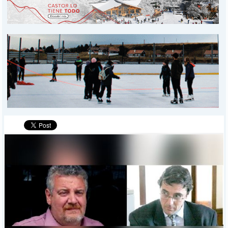
PROVINCIALES
MUNICIPALES
DEPORTES
POLICIALES
I-DIARIO
MÁS
BÚSQUEDA
Buscar