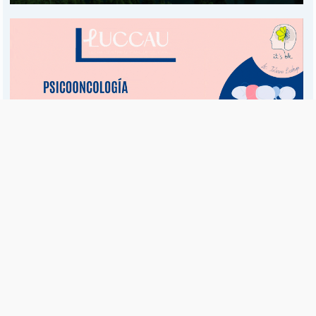
Es una publicación de EDIAM S.A. y se edita de lunes a viernes.
Director Ejecutivo:
Fulvio L. Baschera
Redacción, Administración y Publicidad:
Hipólito Bouchard 667
Imprenta propia:
Hipólito Bouchard 667
Propiedad Intelectual:
RNPI 5255143