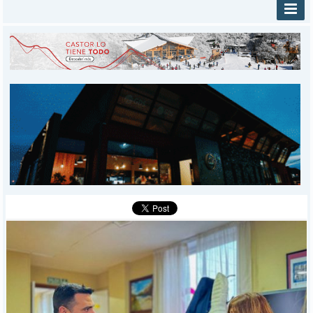
INICIO
PROVINCIALES
MUNICIPALES
DEPORTES
POLICIALES
I-DIARIO
MÁS
BÚSQUEDA
Buscar