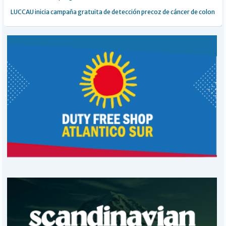
LUCCAU inicia campaña gratuita de detección precoz de cáncer de colon