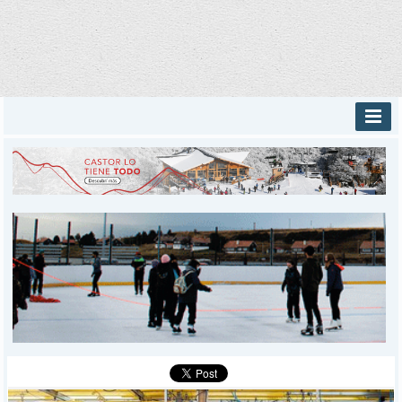
INICIO
PROVINCIALES
MUNICIPALES
DEPORTES
POLICIALES
I-DIARIO
MÁS
BÚSQUEDA
Buscar