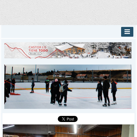
INICIO
PROVINCIALES
MUNICIPALES
DEPORTES
POLICIALES
I-DIARIO
MÁS
BÚSQUEDA
Buscar