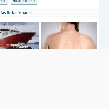
RESÓ
NO ME INTERESÓ
ias Relacionadas
e monitoreo de la merluza
Sarampión: cuatro brotes activos y 500
negra
casos bajo investigación