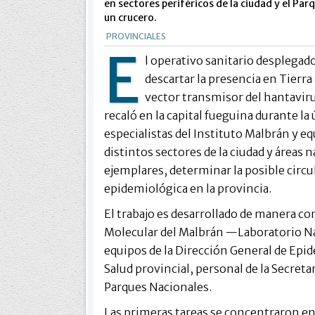
en sectores periféricos de la ciudad y el Par
un crucero.
PROVINCIALES
E
l operativo sanitario desplegad
descartar la presencia en Tierr
vector transmisor del hantaviru
recaló en la capital fueguina durante la
especialistas del Instituto Malbrán y e
distintos sectores de la ciudad y áreas 
ejemplares, determinar la posible circula
epidemiológica en la provincia.
El trabajo es desarrollado de manera con
Molecular del Malbrán —Laboratorio Na
equipos de la Dirección General de Epi
Salud provincial, personal de la Secret
Parques Nacionales.
Las primeras tareas se concentraron en 