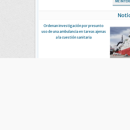
ME INTE
Notic
Ordenan investigación por presunto
uso de una ambulancia en tareas ajenas
a la cuestión sanitaria
Campaña d