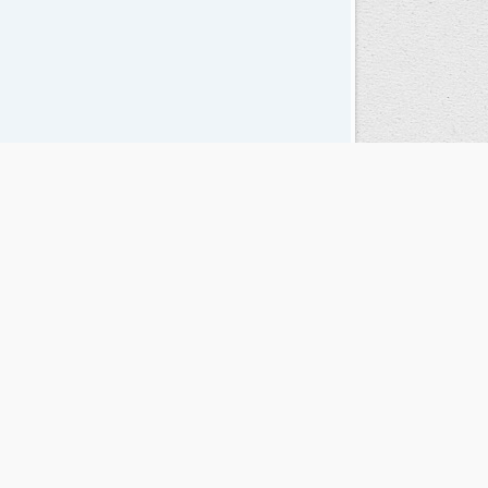
Seguinos en las redes sociales
© Copyright 1995-2026 |
El Diario del Fin del Mundo
Teléfono / Fax:
+54 (2901) 43 5713 / 14
C.P.:
V9410AKK
Ushuaia - Tierra del Fuego - República Argentina
RSS |
Términos y condiciones |
Contacto
CMS para Medios
by Troop