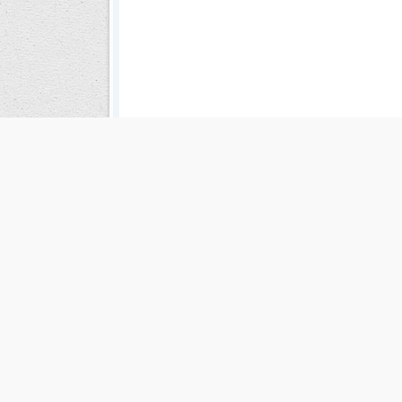
Es una publicación de EDIAM S.A. y se edita de lunes a viernes.
Director Ejecutivo:
Fulvio L. Baschera
Redacción, Administración y Publicidad:
Hipólito Bouchard 
Imprenta propia:
Hipólito Bouchard 667
Propiedad Intelectual:
RNPI 5255143