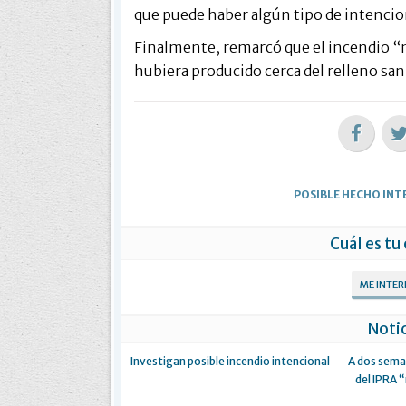
que puede haber algún tipo de intencio
Finalmente, remarcó que el incendio “n
hubiera producido cerca del relleno sani
POSIBLE HECHO INT
Cuál es tu
ME INTE
Notic
Investigan posible incendio intencional
A dos seman
del IPRA “