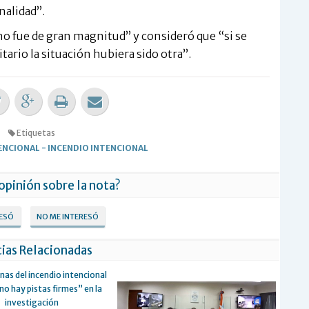
nalidad”.
o fue de gran magnitud” y consideró que “si se
tario la situación hubiera sido otra”.
Etiquetas
ENCIONAL
-
INCENDIO INTENCIONAL
 opinión sobre la nota?
RESÓ
NO ME INTERESÓ
ias Relacionadas
as del incendio intencional
no hay pistas firmes” en la
investigación