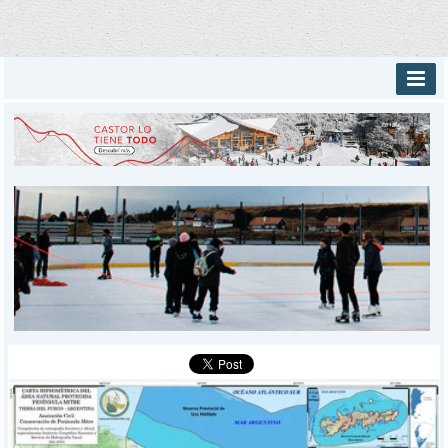
INICIO
PROVINCIALES
MUNICIPALES
DEPORTES
POLICIALES
I-DIARIO
MÁS
BÚSQUEDA
Buscar