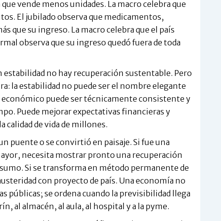
a que vende menos unidades. La macro celebra que
gitos. El jubilado observa que medicamentos,
s que su ingreso. La macro celebra que el país
formal observa que su ingreso quedó fuera de toda
n estabilidad no hay recuperación sustentable. Pero
ra: la estabilidad no puede ser el nombre elegante
a económico puede ser técnicamente consistente y
po. Puede mejorar expectativas financieras y
 calidad de vida de millones.
 un puente o se convirtió en paisaje. Si fue una
s mayor, necesita mostrar pronto una recuperación
consumo. Si se transforma en método permanente de
 austeridad con proyecto de país. Una economía no
s públicas; se ordena cuando la previsibilidad llega
rín, al almacén, al aula, al hospital y a la pyme.