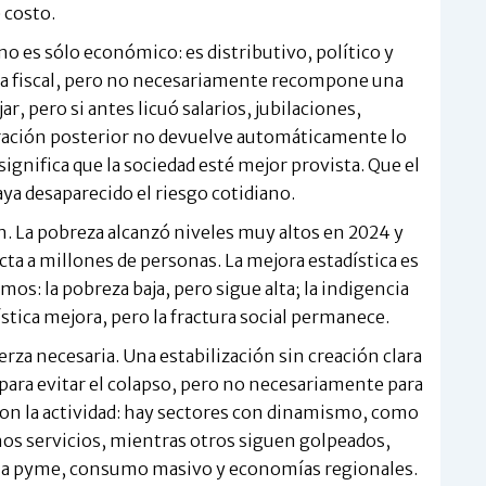
 costo.
o es sólo económico: es distributivo, político y
illa fiscal, pero no necesariamente recompone una
ar, pero si antes licuó salarios, jubilaciones,
leración posterior no devuelve automáticamente lo
ignifica que la sociedad esté mejor provista. Que el
aya desaparecido el riesgo cotidiano.
n. La pobreza alcanzó niveles muy altos en 2024 y
cta a millones de personas. La mejora estadística es
mos: la pobreza baja, pero sigue alta; la indigencia
stica mejora, pero la fractura social permanece.
za necesaria. Una estabilización sin creación clara
r para evitar el colapso, pero no necesariamente para
on la actividad: hay sectores con dinamismo, como
nos servicios, mientras otros siguen golpeados,
ia pyme, consumo masivo y economías regionales.