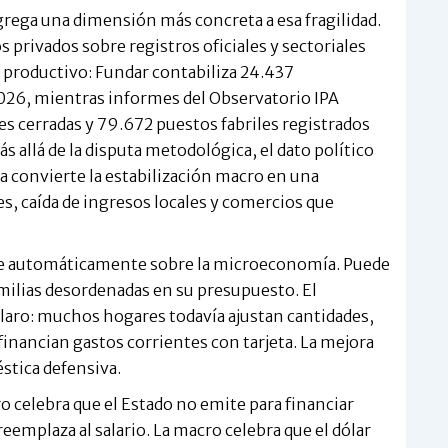
agrega una dimensión más concreta a esa fragilidad.
privados sobre registros oficiales y sectoriales
 productivo: Fundar contabiliza 24.437
26, mientras informes del Observatorio IPA
es cerradas y 79.672 puestos fabriles registrados
ás allá de la disputa metodológica, el dato político
ana convierte la estabilización macro en una
, caída de ingresos locales y comercios que
uye automáticamente sobre la microeconomía. Puede
amilias desordenadas en su presupuesto. El
aro: muchos hogares todavía ajustan cantidades,
nancian gastos corrientes con tarjeta. La mejora
tica defensiva.
ro celebra que el Estado no emite para financiar
 reemplaza al salario. La macro celebra que el dólar