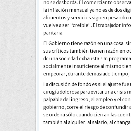
no se desborda. El comerciante observ
la inflación mensual ya no es de dos dí
alimentos y servicios siguen pesando má
vuelve a ser “creíble”. El trabajador in
paritaria.
El Gobierno tiene razón en una cosa: si
sus críticos también tienen razón en ot
de una sociedad exhausta. Un program
socialmente insuficiente al mismo tiem
empeorar, durante demasiado tiempo, la
La discusión de fondo es si el ajuste fue
cirugía dolorosa para evitar una crisi
palpable del ingreso, el empleo y el 
gobierno, corre el riesgo de confundir
se ordena sólo cuando cierran las cuenta
también al alquiler, al salario, al changa