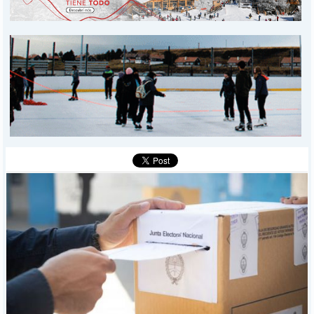
PROVINCIALES
MUNICIPALES
DEPORTES
POLICIALES
I-DIARIO
MÁS
BÚSQUEDA
Buscar