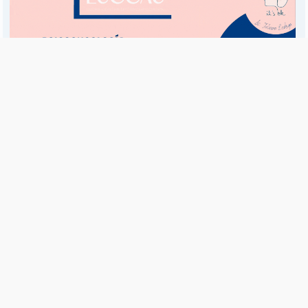
Es una publicación de EDIAM S.A. y se edita de lunes a viernes.
Director Ejecutivo:
Fulvio L. Baschera
Redacción, Administración y Publicidad:
Hipólito Bouchard 667
Imprenta propia:
Hipólito Bouchard 667
Propiedad Intelectual:
RNPI 5255143
Seguinos en las redes sociales