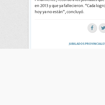
en 2013 y que ya fallecieron. “Cada log
hoy ya no están”, concluyó.
JUBILADOS PROVINCIALE
Cuál es tu
ME INTE
Notic
Jubilados: malestar por posible pago de
> Protes
ganancias
> Pagan 
> Post