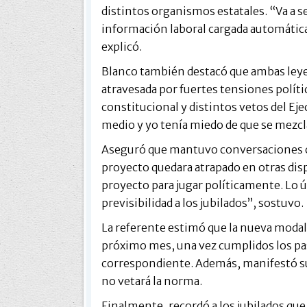
distintos organismos estatales. “Va a 
información laboral cargada automátic
explicó.
Blanco también destacó que ambas leyes
atravesada por fuertes tensiones políti
constitucional y distintos vetos del Ej
medio y yo tenía miedo de que se mezcla
Aseguró que mantuvo conversaciones con
proyecto quedara atrapado en otras dis
proyecto para jugar políticamente. Lo ú
previsibilidad a los jubilados”, sostuvo.
La referente estimó que la nueva modali
próximo mes, una vez cumplidos los pa
correspondiente. Además, manifestó su
no vetará la norma.
Finalmente, recordó a los jubilados que