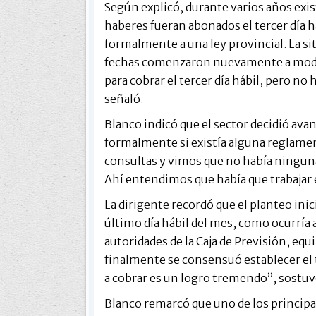
Según explicó, durante varios años exis
haberes fueran abonados el tercer día 
formalmente a una ley provincial. La s
fechas comenzaron nuevamente a modif
para cobrar el tercer día hábil, pero no
señaló.
Blanco indicó que el sector decidió ava
formalmente si existía alguna reglamen
consultas y vimos que no había ninguna 
Ahí entendimos que había que trabajar 
La dirigente recordó que el planteo inic
último día hábil del mes, como ocurría
autoridades de la Caja de Previsión, equ
finalmente se consensuó establecer el t
a cobrar es un logro tremendo”, sostuv
Blanco remarcó que uno de los principal