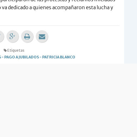
ro va dedicado a quienes acompañaron esta lucha y
Etiquetas
S
-
PAGO A JUBILADOS
-
PATRICIA BLANCO
 opinión sobre la nota?
RESÓ
NO ME INTERESÓ
ias Relacionadas
ta de jubilados y gremios
Jubilados ocuparon edificios en reclamo
jubilaciones hasta $46mil
del pago de las jubilaciones
ergan pago de salarios