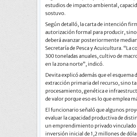
estudios de impacto ambiental, capacida
sostuvo.
Según detalló, la carta de intención fi
autorización formal para producir, sino
deberá avanzar posteriormente mediant
Secretaría de Pesca y Acuicultura. “La c
300 toneladas anuales, cultivo de macr
en la zona norte”, indicó.
Devita explicó además que el esquema d
extracción primaria del recurso, sino ta
procesamiento, genética e infraestruct
de valor porque eso es lo que emplea m
El funcionario señaló que algunos pro
evaluar la capacidad productiva de dist
un emprendimiento privado vinculado al
inversión inicial de 1,2 millones de dóla