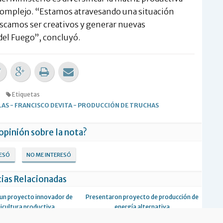
complejo. “Estamos atravesando una situación
buscamos ser creativos y generar nuevas
del Fuego”, concluyó.
Etiquetas
LAS
-
FRANCISCO DEVITA
-
PRODUCCIÓN DE TRUCHAS
 opinión sobre la nota?
RESÓ
NO ME INTERESÓ
ias Relacionadas
 un proyecto innovador de
Presentaron proyecto de producción de
icultura productiva
energía alternativa