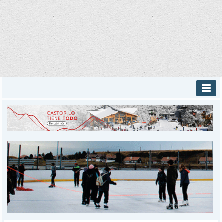
INICIO
PROVINCIALES
MUNICIPALES
DEPORTES
POLICIALES
I-DIARIO
MÁS
BÚSQUEDA
Buscar