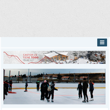
INICIO
PROVINCIALES
MUNICIPALES
DEPORTES
POLICIALES
I-DIARIO
MÁS
BÚSQUEDA
Buscar