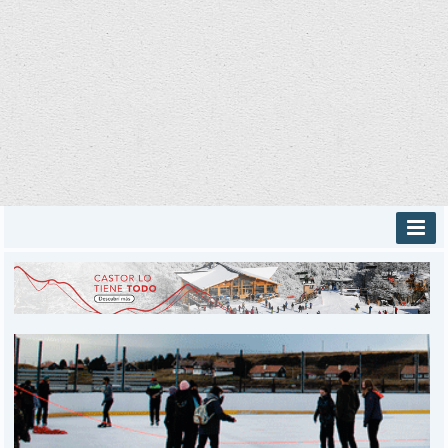
INICIO
PROVINCIALES
MUNICIPALES
DEPORTES
POLICIALES
I-DIARIO
MÁS