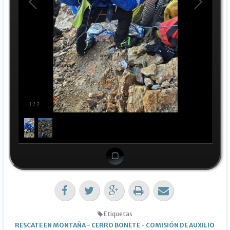
1
/
2
Etiquetas
RESCATE EN MONTAÑA
-
CERRO BONETE
-
COMISIÓN DE AUXILIO