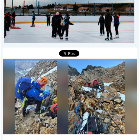
DEPORTES
POLICIALES
I-DIARIO
MÁS
BÚSQUEDA
Buscar