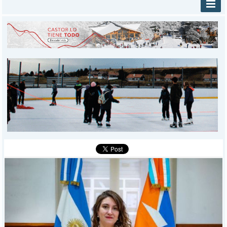
INICIO
PROVINCIALES
MUNICIPALES
DEPORTES
POLICIALES
I-DIARIO
MÁS
BÚSQUEDA
Buscar