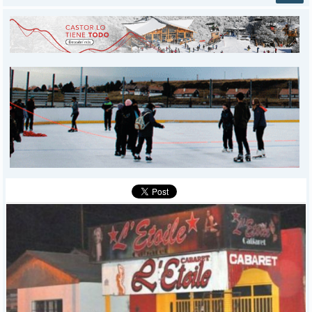
INICIO
PROVINCIALES
MUNICIPALES
DEPORTES
POLICIALES
I-DIARIO
MÁS
BÚSQUEDA
Buscar