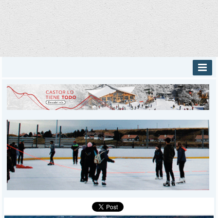
INICIO
PROVINCIALES
MUNICIPALES
DEPORTES
POLICIALES
I-DIARIO
MÁS
BÚSQUEDA
Buscar