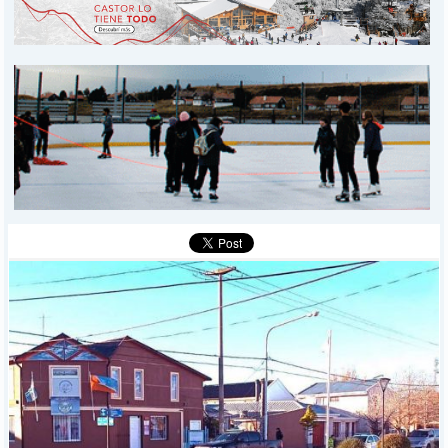
PROVINCIALES
MUNICIPALES
DEPORTES
POLICIALES
I-DIARIO
MÁS
BÚSQUEDA
Buscar