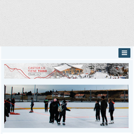
INICIO
PROVINCIALES
MUNICIPALES
DEPORTES
POLICIALES
I-DIARIO
MÁS
BÚSQUEDA
Buscar