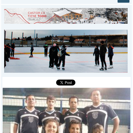
INICIO
PROVINCIALES
MUNICIPALES
DEPORTES
POLICIALES
I-DIARIO
MÁS
BÚSQUEDA
Buscar