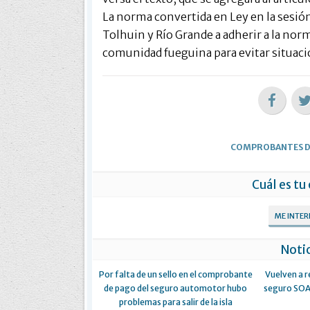
La norma convertida en Ley en la sesión
Tolhuin y Río Grande a adherir a la nor
comunidad fueguina para evitar situaci
COMPROBANTES D
Cuál es tu
ME INTE
Notic
Por falta de un sello en el comprobante
Vuelven a r
de pago del seguro automotor hubo
seguro SOAP
problemas para salir de la isla