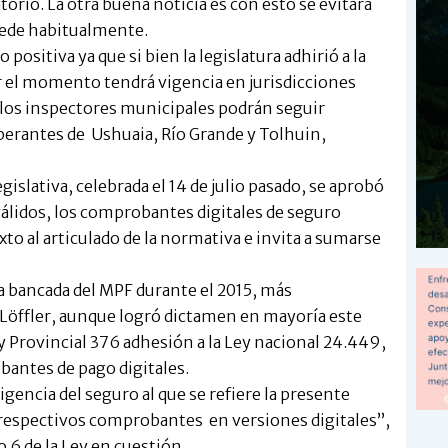
torio. La otra buena noticia es con esto se evitará
cede habitualmente.
 positiva ya que si bien la legislatura adhirió a la
or el momento tendrá vigencia en jurisdicciones
s los inspectores municipales podrán seguir
berantes de Ushuaia, Río Grande y Tolhuin,
gislativa, celebrada el 14 de julio pasado, se aprobó
válidos, los comprobantes digitales de seguro
to al articulado de la normativa e invita a sumarse
a bancada del MPF durante el 2015, más
Löffler, aunque logró dictamen en mayoría este
y Provincial 376 adhesión a la Ley nacional 24.449,
antes de pago digitales.
vigencia del seguro al que se refiere la presente
s respectivos comprobantes en versiones digitales”,
o 6 de la Ley en cuestión.