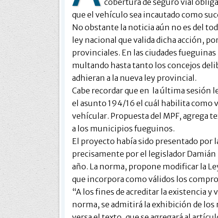
cobertura de seguro vial obliga
que el vehículo sea incautado como su
No obstante la noticia aún no es del todo
ley nacional que valida dicha acción, p
provinciales. En las ciudades fueguina
multando hasta tanto los concejos deli
adhieran a la nueva ley provincial.
Cabe recordar que en la última sesión le
el asunto 194/16 el cuál habilita como 
vehícular. Propuesta del MPF, agrega tex
a los municipios fueguinos.
El proyecto había sido presentado por l
precisamente por el legislador Damián 
año. La norma, propone modificar la Le
que incorpora como válidos los comprob
“A los fines de acreditar la existencia y 
norma, se admitirá la exhibición de lo
versa el texto, que se agregará al artícul