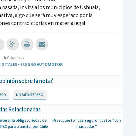
 pasada, invita a los municipios de Ushuaia,
mativa, algo que será muy esperado por la
ones contradictorias en materia legal.
Etiquetas
IGITALES
-
SEGURO AUTOMOTOR
 opinión sobre la nota?
RESÓ
NO ME INTERESÓ
ias Relacionadas
eiterar la obligatoriedad del
Presupuesto “casi seguro”, vetos “con
EX para transitar por Chile
más dudas”